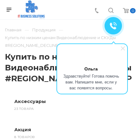
0
Главная
Продукция
Купить по низким ценам Видеонаблюдение и СКУДы
#REGION_NAME_DECLINE_PP
Купить по низким ценам
Видеонаблюдение и СКУДы
Ольга
Здравствуйте! Готова помочь
#REGION_NAME_DECLINE_PP
вам. Напишите мне, если у
вас появятся вопросы.
Аксессуары
23 ТОВАРА
Акция
8 ТОВАРОВ