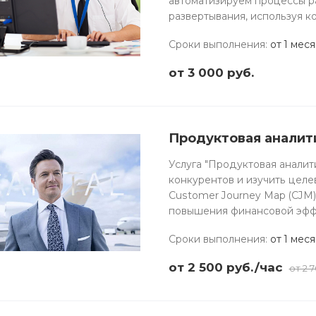
автоматизируем процессы ра
развертывания, используя к
Сроки выполнения
:
от 1 мес
от 3 000
руб.
Продуктовая аналит
Услуга "Продуктовая аналит
конкурентов и изучить цел
Customer Journey Map (CJM)
повышения финансовой эффек
Сроки выполнения
:
от 1 мес
от 2 500
руб.
/час
от 2 