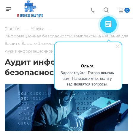
0
Главная
Услуги
Информационная безопасность: Комплексные Решения для
Защиты Вашего Бизнеса
Аудит информационной безопасности
Аудит информационной
Ольга
безопасности
Здравствуйте! Готова помочь
вам. Напишите мне, если у
вас появятся вопросы.