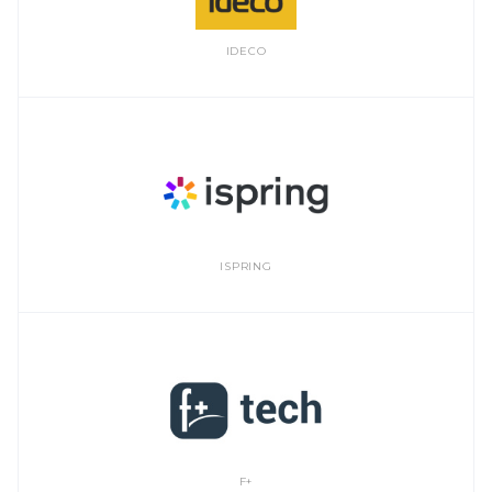
IDECO
ISPRING
F+