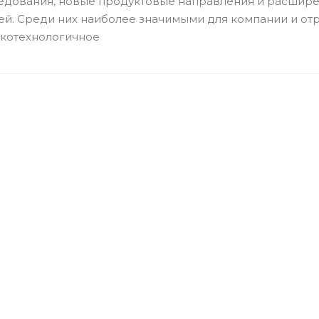
едования, новые продуктовые направления и расширен
ей. Среди них наиболее значимыми для компании и от
котехнологичное
ы