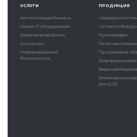
УСЛУГИ
ПРОДУКЦИЯ
Автоматизация бизнеса
Серверы и систе
Лизинг IT оборудования
Сетевое оборудо
Заказная разработка
Мультимедиа
Аутсорсинг
Печатная техника
Информационная
Программное об
безопасность
Информационная 
Видеонаблюдение
Инженерная инфр
для ЦОД