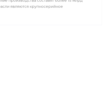
ие производства составят более 15 млрд
расли являются крупносерийное