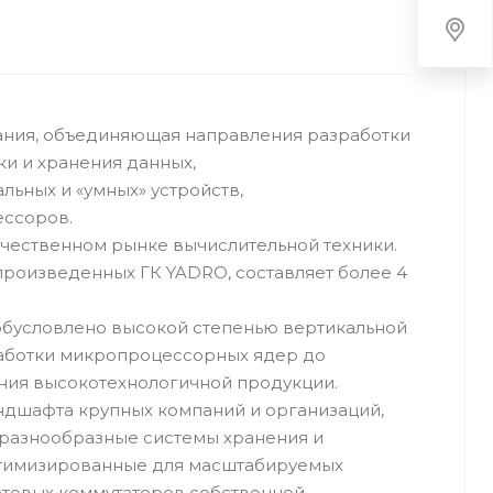
пания, объединяющая направления разработки
и и хранения данных,
ьных и «умных» устройств,
ессоров.
чественном рынке вычислительной техники.
произведенных ГК YADRO, составляет более 4
бусловлено высокой степенью вертикальной
работки микропроцессорных ядер до
ния высокотехнологичной продукции.
дшафта крупных компаний и организаций,
 разнообразные системы хранения и
птимизированные для масштабируемых
етевых коммутаторов собственной