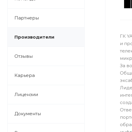
Партнеры
ГК Y
Производители
и пр
теле
Отзывы
микр
За в
Обща
Карьера
экса
Лиде
Лицензии
инте
созд
Отве
Документы
порт
обра
инфр