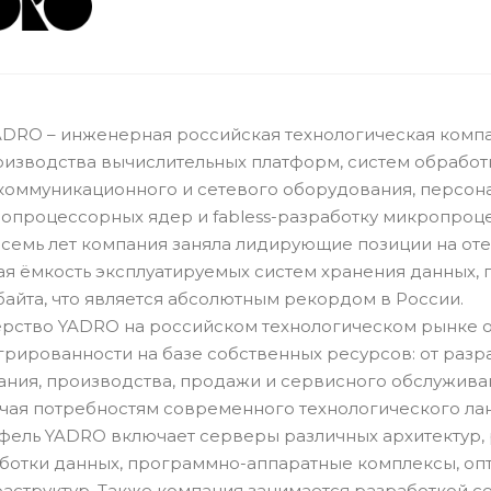
ADRO – инженерная российская технологическая ком
оизводства вычислительных платформ, систем обработк
коммуникационного и сетевого оборудования, персонал
опроцессорных ядер и fabless-разработку микропроц
осемь лет компания заняла лидирующие позиции на оте
я ёмкость эксплуатируемых систем хранения данных, 
байта, что является абсолютным рекордом в России.
рство YADRO на российском технологическом рынке о
грированности на базе собственных ресурсов: от раз
ания, производства, продажи и сервисного обслужива
чая потребностям современного технологического лан
фель YADRO включает серверы различных архитектур,
ботки данных, программно-аппаратные комплексы, о
аструктур. Также компания занимается разработкой с