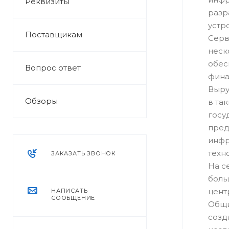
Реквизиты
разр
устр
Поставщикам
Серв
неск
обес
Вопрос ответ
фина
Выру
Обзоры
в так
госу
пред
инфр
техн
ЗАКАЗАТЬ ЗВОНОК
На с
боль
цент
НАПИСАТЬ
СООБЩЕНИЕ
Общи
созд