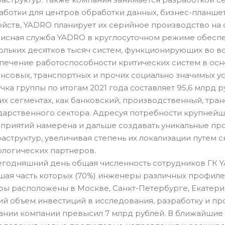
аботки для центров обработки данных, бизнес-планшет
ойств, YADRO планирует их серийное производство 
исная служба YADRO в круглосуточном режиме обеспе
ольких десятков тысяч систем, функционирующих во вс
печение работоспособности критических систем в ос
нсовых, транспортных и прочих социально значимых ус
чка группы по итогам 2021 года составляет 95,6 млрд
их сегментах, как банковский, производственный, тран
дарственного сектора. Адресуя потребности крупнейш
приятий намерена и дальше создавать уникальные пр
аструктур, увеличивая степень их локализации путем 
ологических партнеров.
егодняшний день общая численность сотрудников ГК Y
шая часть которых (70%) инженеры различных профилей 
ры расположены в Москве, Санкт-Петербурге, Екатер
й объем инвестиций в исследования, разработку и 
ании компании превысил 7 млрд рублей. В ближайшие