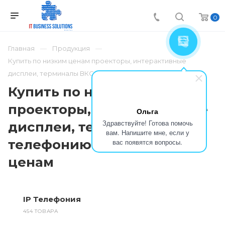
0
Главная
Продукция
Купить по низким ценам проекторы, интерактивные
дисплеи, терминалы ВКС, телефонию по низким ценам
Купить по низким ценам
проекторы, интерактивные
Ольга
Здравствуйте! Готова помочь
дисплеи, терминалы ВКС,
вам. Напишите мне, если у
телефонию по низким
вас появятся вопросы.
ценам
IP Телефония
454 ТОВАРА