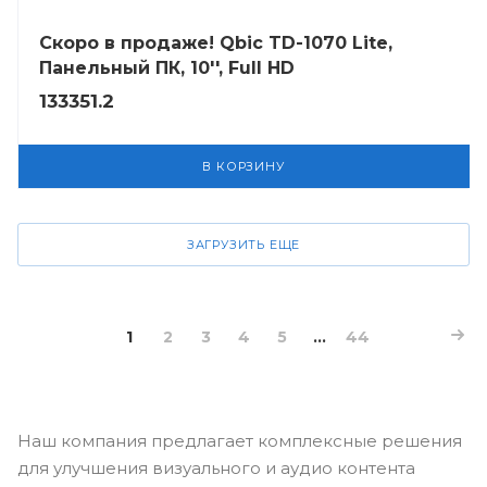
Скоро в продаже! Qbic TD-1070 Lite,
Панельный ПК, 10'', Full HD
133351.2
В КОРЗИНУ
ЗАГРУЗИТЬ ЕЩЕ
1
2
3
4
5
...
44
Наш компания предлагает комплексные решения
для улучшения визуального и аудио контента