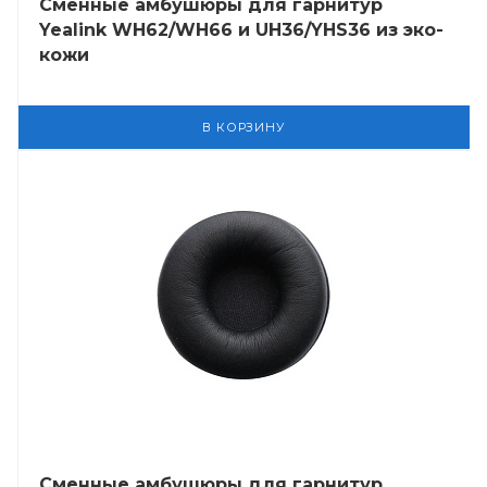
Сменные амбушюры для гарнитур
Yealink WH62/WH66 и UH36/YHS36 из эко-
кожи
В КОРЗИНУ
Сменные амбушюры для гарнитур