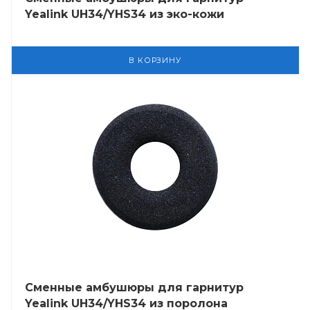
Yealink UH34/YHS34 из эко-кожи
В КОРЗИНУ
Сменные амбушюры для гарнитур
Yealink UH34/YHS34 из поролона