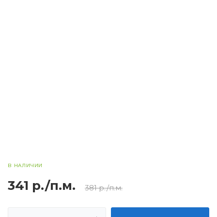
В НАЛИЧИИ
341 р./п.м.
381 р./п.м.