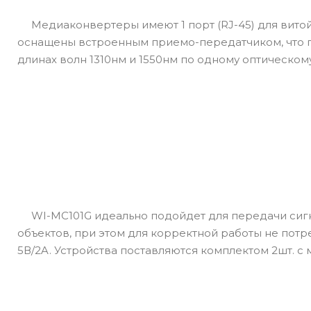
Медиаконвертеры имеют 1 порт (RJ-45) для витой п
оснащены встроенным приемо-передатчиком, что п
длинах волн 1310нм и 1550нм по одному оптическом
WI-MC101G идеально подойдет для передачи сигна
объектов, при этом для корректной работы не потр
5В/2A. Устройства поставляются комплектом 2шт. с