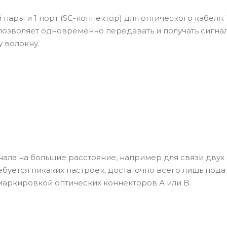
ары и 1 порт (SC-коннектор) для оптического кабеля.
озволяет одновременно передавать и получать сигна
у волокну.
ла на большие расстояние, например для связи двух
ебуется никаких настроек, достаточно всего лишь пода
 маркировкой оптических коннекторов А или B.