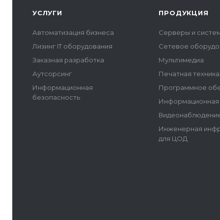
УСЛУГИ
ПРОДУКЦИЯ
Автоматизация бизнеса
Серверы и систе
Лизинг IT оборудования
Сетевое оборудо
Заказная разработка
Мультимедиа
Аутсорсинг
Печатная техника
Информационная
Программное об
безопасность
Информационная 
Видеонаблюдение
Инженерная инфр
для ЦОД