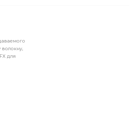
едаваемого
 волокну,
FX для