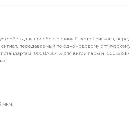
 устройств для преобразования Ethernet сигнала, пер
ий сигнал, передаваемый по одномодовому оптическому
ет стандартам 1000BASE-TX для витой пары и 1000BASE-
ых:
 мкм.