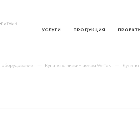
- опытный
и
УСЛУГИ
ПРОДУКЦИЯ
ПРОЕКТ
ое оборудование
Купить по низким ценам Wi-Tek
Купить