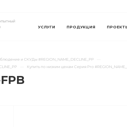
- опытный
и
УСЛУГИ
ПРОДУКЦИЯ
ПРОЕКТ
наблюдение и СКУДы #REGION_NAME_DECLINE_PP
CLINE_PP
Купить по низким ценам Серия Pro #REGION_NAME
-FPB