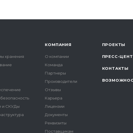
КОМПАНИЯ
ПРОЕКТЫ
мы хранения
О компании
ПРЕСС-ЦЕН
вание
Команда
КОНТАКТЫ
Партнеры
ВОЗМОЖНО
Производители
еспечение
Отзывы
безопасность
Карьера
 и СКУДы
Лицензии
аструктура
Документы
Реквизиты
Поставщикам