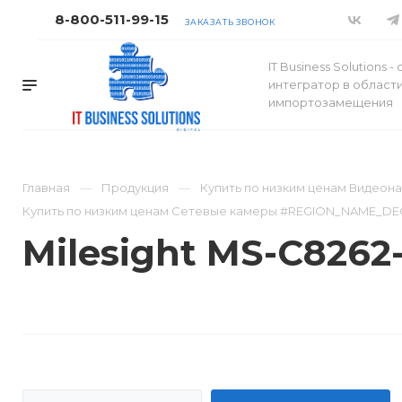
8-800-511-99-15
ЗАКАЗАТЬ ЗВОНОК
IT Business Solutions 
интегратор в област
импортозамещения
Главная
Продукция
Купить по низким ценам Видео
Купить по низким ценам Сетевые камеры #REGION_NAME_DE
Milesight MS-C8262