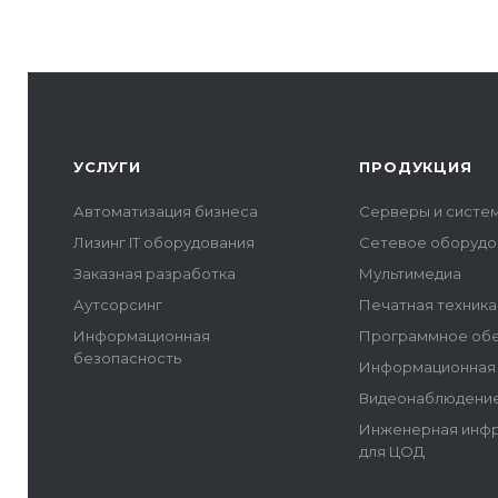
УСЛУГИ
ПРОДУКЦИЯ
Автоматизация бизнеса
Серверы и систе
Лизинг IT оборудования
Сетевое оборудо
Заказная разработка
Мультимедиа
Аутсорсинг
Печатная техника
Информационная
Программное об
безопасность
Информационная 
Видеонаблюдение
Инженерная инфр
для ЦОД