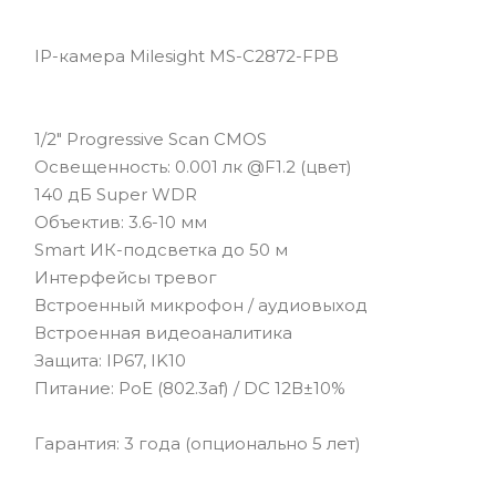
IP-камера Milesight MS-C2872-FPB
1/2" Progressive Scan CMOS
Освещенность: 0.001 лк @F1.2 (цвет)
140 дБ Super WDR
Объектив: 3.6-10 мм
Smart ИК-подсветка до 50 м
Интерфейсы тревог
Встроенный микрофон / аудиовыход
Встроенная видеоаналитика
Защита: IP67, IK10
Питание: PoE (802.3af) / DC 12В±10%
Гарантия: 3 года (опционально 5 лет)