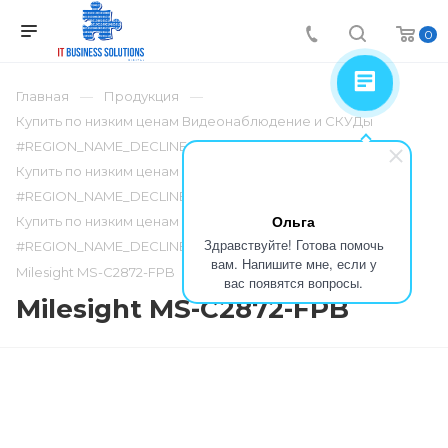
0
Главная
Продукция
Купить по низким ценам Видеонаблюдение и СКУДы
#REGION_NAME_DECLINE_PP
Купить по низким ценам Сетевые камеры
#REGION_NAME_DECLINE_PP
Ольга
Купить по низким ценам Серия Pro
Здравствуйте! Готова помочь
#REGION_NAME_DECLINE_PP
вам. Напишите мне, если у
Milesight MS-C2872-FPB
вас появятся вопросы.
Milesight MS-C2872-FPB